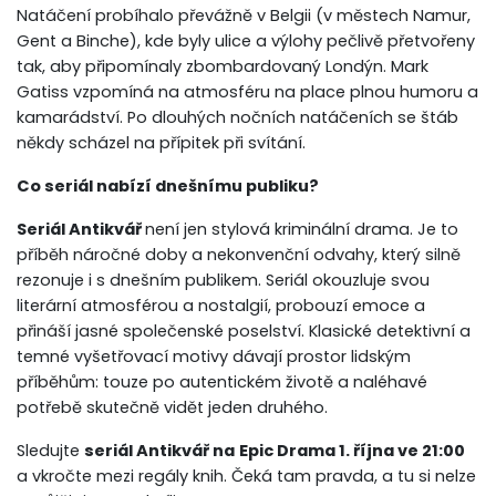
Natáčení probíhalo převážně v Belgii (v městech Namur,
Gent a Binche), kde byly ulice a výlohy pečlivě přetvořeny
tak, aby připomínaly zbombardovaný Londýn. Mark
Gatiss vzpomíná na atmosféru na place plnou humoru a
kamarádství. Po dlouhých nočních natáčeních se štáb
někdy scházel na přípitek při svítání.
Co seriál nabízí dnešnímu publiku?
Seriál Antikvář
není jen stylová kriminální drama. Je to
příběh náročné doby a nekonvenční odvahy, který silně
rezonuje i s dnešním publikem. Seriál okouzluje svou
literární atmosférou a nostalgií, probouzí emoce a
přináší jasné společenské poselství. Klasické detektivní a
temné vyšetřovací motivy dávají prostor lidským
příběhům: touze po autentickém životě a naléhavé
potřebě skutečně vidět jeden druhého.
Sledujte
seriál Antikvář na
Epic Drama 1. října ve 21:00
a vkročte mezi regály knih. Čeká tam pravda, a tu si nelze