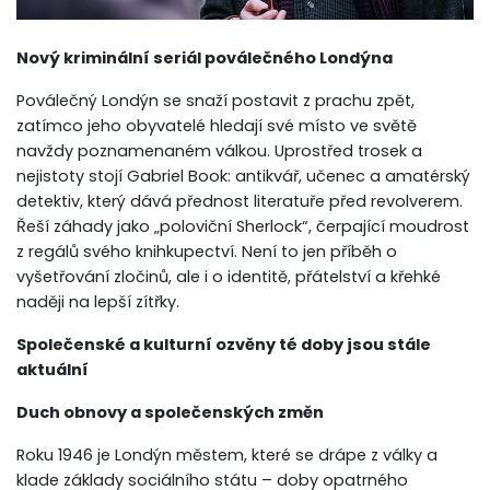
Nový kriminální seriál poválečného Londýna
Poválečný Londýn se snaží postavit z prachu zpět,
zatímco jeho obyvatelé hledají své místo ve světě
navždy poznamenaném válkou. Uprostřed trosek a
nejistoty stojí Gabriel Book: antikvář, učenec a amatérský
detektiv, který dává přednost literatuře před revolverem.
Řeší záhady jako „poloviční Sherlock“, čerpající moudrost
z regálů svého knihkupectví. Není to jen příběh o
vyšetřování zločinů, ale i o identitě, přátelství a křehké
naději na lepší zítřky.
Společenské a kulturní ozvěny té doby jsou stále
aktuální
Duch obnovy a společenských změn
Roku 1946 je Londýn městem, které se drápe z války a
klade základy sociálního státu – doby opatrného