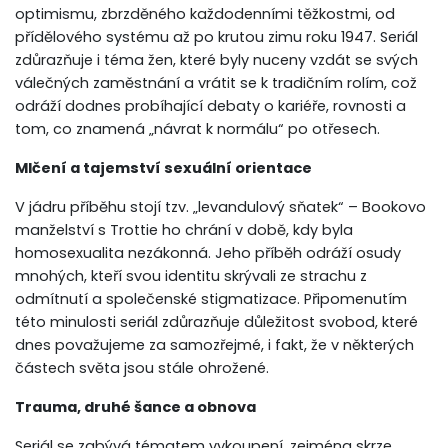
optimismu, zbrzděného každodenními těžkostmi, od
přídělového systému až po krutou zimu roku 1947. Seriál
zdůrazňuje i téma žen, které byly nuceny vzdát se svých
válečných zaměstnání a vrátit se k tradičním rolím, což
odráží dodnes probíhající debaty o kariéře, rovnosti a
tom, co znamená „návrat k normálu“ po otřesech.
Mlčení a tajemství sexuální orientace
V jádru příběhu stojí tzv. „levandulový sňatek“ – Bookovo
manželství s Trottie ho chrání v době, kdy byla
homosexualita nezákonná. Jeho příběh odráží osudy
mnohých, kteří svou identitu skrývali ze strachu z
odmítnutí a společenské stigmatizace. Připomenutím
této minulosti seriál zdůrazňuje důležitost svobod, které
dnes považujeme za samozřejmé, i fakt, že v některých
částech světa jsou stále ohrožené.
Trauma, druhé šance a obnova
Seriál se zabývá tématem vykoupení, zejména skrze