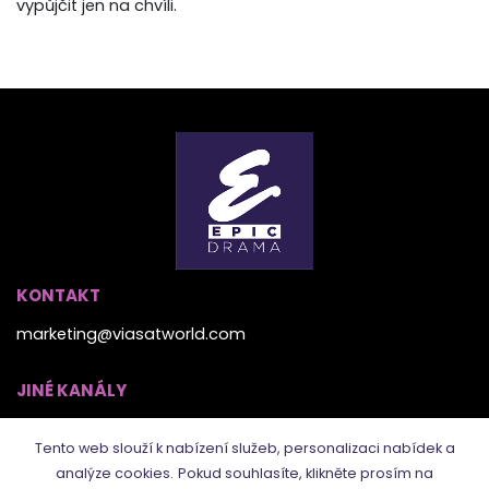
vypůjčit jen na chvíli.
KONTAKT
marketing@viasatworld.com
JINÉ KANÁLY
Tento web slouží k nabízení služeb, personalizaci nabídek a
analýze cookies.
Pokud souhlasíte, klikněte prosím na