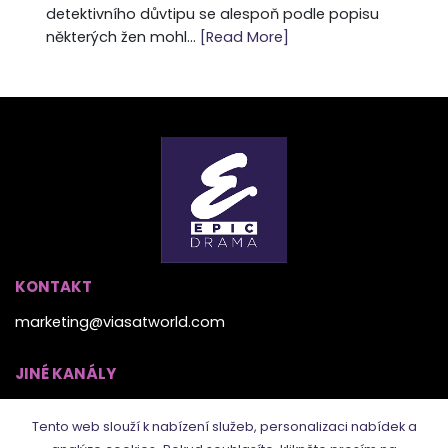
detektivního důvtipu se alespoň podle popisu
některých žen mohl...
[Read More]
KONTAKT
marketing@viasatworld.com
JINÉ KANÁLY
Tento web slouží k nabízení služeb, personalizaci nabídek a