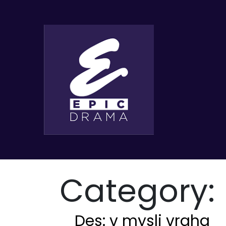
Category:
Des: v mysli vraha