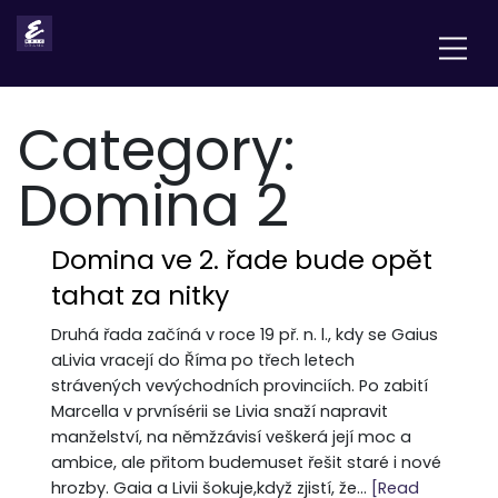
Category:
Domina 2
Domina ve 2. řade bude opět
tahat za nitky
Druhá řada začíná v roce 19 př. n. l., kdy se Gaius
aLivia vracejí do Říma po třech letech
strávených vevýchodních provinciích. Po zabití
Marcella v prvnísérii se Livia snaží napravit
manželství, na němžzávisí veškerá její moc a
ambice, ale přitom budemuset řešit staré i nové
hrozby. Gaia a Livii šokuje,když zjistí, že...
[Read