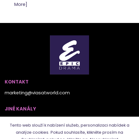
More]
KONTAKT
marketing@viasatworld.com
JINÉ KANÁLY
Tento web slouží k nabízení služeb, personalizaci nabídek a
analýze cookies.
Pokud souhlasíte, klikněte prosím na