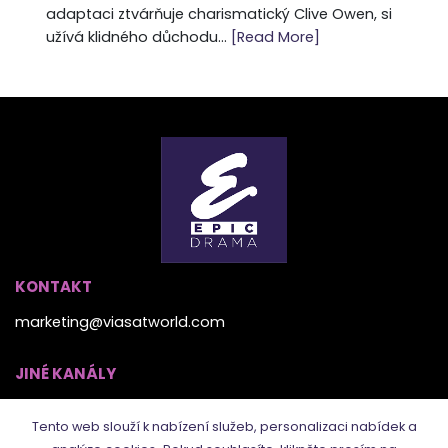
adaptaci ztvárňuje charismatický Clive Owen, si
užívá klidného důchodu...
[Read More]
KONTAKT
marketing@viasatworld.com
JINÉ KANÁLY
Tento web slouží k nabízení služeb, personalizaci nabídek a