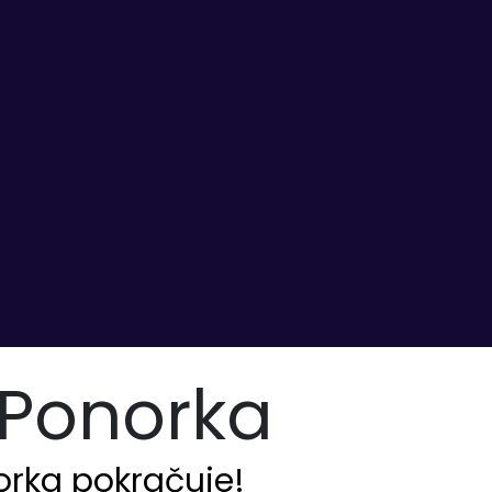
Ponorka
orka pokračuje!