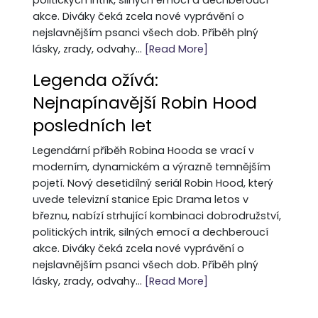
politických intrik, silných emocí a dechberoucí
akce. Diváky čeká zcela nové vyprávění o
nejslavnějším psanci všech dob. Příběh plný
lásky, zrady, odvahy...
[Read More]
Legenda ožívá:
Nejnapínavější Robin Hood
posledních let
Legendární příběh Robina Hooda se vrací v
moderním, dynamickém a výrazně temnějším
pojetí. Nový desetidílný seriál Robin Hood, který
uvede televizní stanice Epic Drama letos v
březnu, nabízí strhující kombinaci dobrodružství,
politických intrik, silných emocí a dechberoucí
akce. Diváky čeká zcela nové vyprávění o
nejslavnějším psanci všech dob. Příběh plný
lásky, zrady, odvahy...
[Read More]