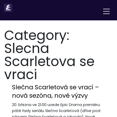
Category:
Slecna
Scarletova se
vraci
Slečna Scarletová se vrací –
nová sezóna, nové výzvy
20. března ve 21:00 uvede Epic Drama premiéru
páté řady seriálu Slečna Scarletová (dříve pod
názvem Slečna Scarletová a Vévoda). Nové