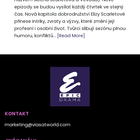
epizody se budou vysílat každý čtvrtek ve stejný
čas. Nová kapitola dobrodružství Elizy Scarletové
přinese intriky, zvraty a výzvy, které změní její
profesní i osobní život. Tvůrci slibují sezónu plnou
humoru, konfliktů...
[Read More]
KONTAKT
marketing@viasatworld.com