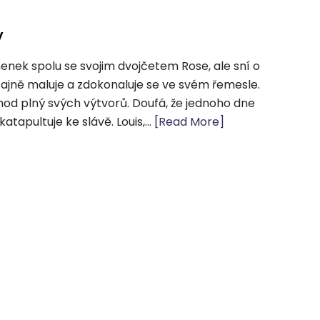
y
anenek spolu se svojim dvojčetem Rose, ale sní o
tajně maluje a zdokonaluje se ve svém řemesle.
bchod plný svých výtvorů. Doufá, že jednoho dne
tapultuje ke slávě. Louis,...
[Read More]