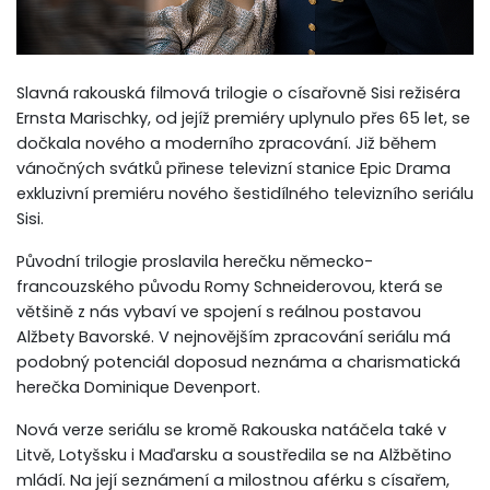
Slavná rakouská filmová trilogie o císařovně Sisi režiséra
Ernsta Marischky, od jejíž premiéry uplynulo přes 65 let, se
dočkala nového a moderního zpracování. Již během
vánočných svátků přinese televizní stanice Epic Drama
exkluzivní premiéru nového šestidílného televizního seriálu
Sisi.
Původní trilogie proslavila herečku německo-
francouzského původu Romy Schneiderovou, která se
většině z nás vybaví ve spojení s reálnou postavou
Alžbety Bavorské. V nejnovějším zpracování seriálu má
podobný potenciál doposud neznáma a charismatická
herečka Dominique Devenport.
Nová verze seriálu se kromě Rakouska natáčela také v
Litvě, Lotyšsku i Maďarsku a soustředila se na Alžbětino
mládí. Na její seznámení a milostnou aférku s císařem,