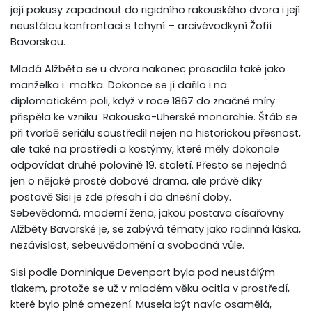
její pokusy zapadnout do rigidního rakouského dvora i její
neustálou konfrontaci s tchyní – arcivévodkyní Žofií
Bavorskou.
Mladá Alžběta se u dvora nakonec prosadila také jako
manželka i matka. Dokonce se jí dařilo i na
diplomatickém poli, když v roce 1867 do značné míry
přispěla ke vzniku Rakousko-Uherské monarchie. Štáb se
při tvorbě seriálu soustředil nejen na historickou přesnost,
ale také na prostředí a kostýmy, které měly dokonale
odpovídat druhé polovině 19. století. Přesto se nejedná
jen o nějaké prosté dobové drama, ale právě díky
postavě Sisi je zde přesah i do dnešní doby.
Sebevědomá, moderní žena, jakou postava císařovny
Alžběty Bavorské je, se zabývá tématy jako rodinná láska,
nezávislost, sebeuvědomění a svobodná vůle.
Sisi podle Dominique Devenport byla pod neustálým
tlakem, protože se už v mladém věku ocitla v prostředí,
které bylo plné omezení. Musela být navíc osamělá,