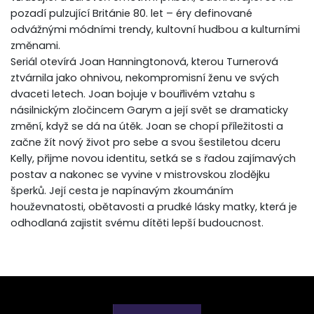
pozadí pulzující Británie 80. let – éry definované
odvážnými módními trendy, kultovní hudbou a kulturními
změnami.
Seriál otevírá Joan Hanningtonová, kterou Turnerová
ztvárnila jako ohnivou, nekompromisní ženu ve svých
dvaceti letech. Joan bojuje v bouřlivém vztahu s
násilnickým zločincem Garym a její svět se dramaticky
změní, když se dá na útěk. Joan se chopí příležitosti a
začne žít nový život pro sebe a svou šestiletou dceru
Kelly, přijme novou identitu, setká se s řadou zajímavých
postav a nakonec se vyvine v mistrovskou zlodějku
šperků. Její cesta je napínavým zkoumáním
houževnatosti, obětavosti a prudké lásky matky, která je
odhodlaná zajistit svému dítěti lepší budoucnost.