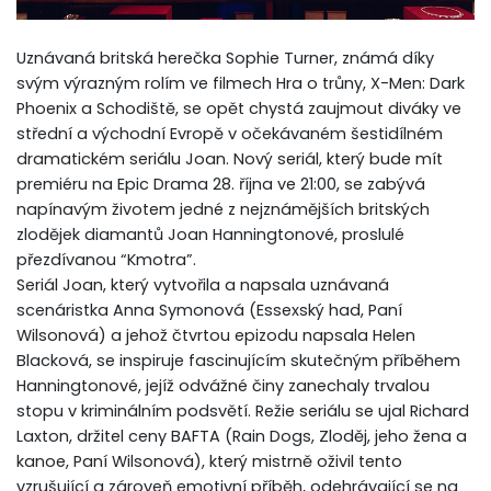
Uznávaná britská herečka Sophie Turner, známá díky
svým výrazným rolím ve filmech Hra o trůny, X-Men: Dark
Phoenix a Schodiště, se opět chystá zaujmout diváky ve
střední a východní Evropě v očekávaném šestidílném
dramatickém seriálu Joan. Nový seriál, který bude mít
premiéru na Epic Drama 28. října ve 21:00, se zabývá
napínavým životem jedné z nejznámějších britských
zlodějek diamantů Joan Hanningtonové, proslulé
přezdívanou “Kmotra”.
Seriál Joan, který vytvořila a napsala uznávaná
scenáristka Anna Symonová (Essexský had, Paní
Wilsonová) a jehož čtvrtou epizodu napsala Helen
Blacková, se inspiruje fascinujícím skutečným příběhem
Hanningtonové, jejíž odvážné činy zanechaly trvalou
stopu v kriminálním podsvětí. Režie seriálu se ujal Richard
Laxton, držitel ceny BAFTA (Rain Dogs, Zloděj, jeho žena a
kanoe, Paní Wilsonová), který mistrně oživil tento
vzrušující a zároveň emotivní příběh, odehrávající se na