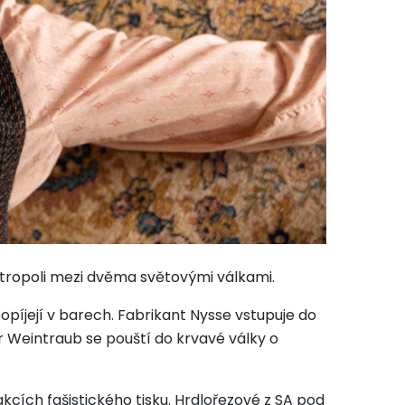
metropoli mezi dvěma světovými válkami.
píjejí v barech. Fabrikant Nysse vstupuje do
er Weintraub se pouští do krvavé války o
akcích fašistického tisku. Hrdlořezové z SA pod