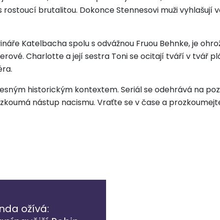
 rostoucí brutalitou. Dokonce Stennesovi muži vyhlašují v
vináře Katelbacha spolu s odvážnou Fruou Behnke, je ohro
rové. Charlotte a její sestra Toni se ocitají tváří v tvář p
éra.
přesným historickým kontextem. Seriál se odehrává na po
ě zkoumá nástup nacismu. Vraťte se v čase a prozkoumejt
nda ožívá: