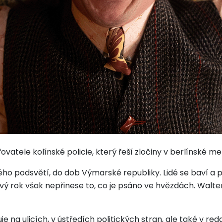
ovatele kolínské policie, který řeší zločiny v berlínské 
o podsvětí, do dob Výmarské republiky. Lidé se baví a po
Nový rok však nepřinese to, co je psáno ve hvězdách. Walt
na ulicích, v ústředích politických stran, ale také v red