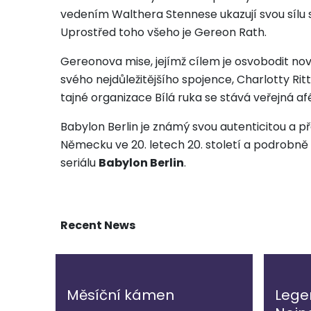
vedením Walthera Stennese ukazují svou sílu s
Uprostřed toho všeho je Gereon Rath.
Gereonova mise, jejímž cílem je osvobodit no
svého nejdůležitějšího spojence, Charlotty Ritte
tajné organizace Bílá ruka se stává veřejná af
Babylon Berlin je známý svou autenticitou a 
Německu ve 20. letech 20. století a podrobn
seriálu
Babylon Berlin
.
Recent News
Měsíční kámen
Lege