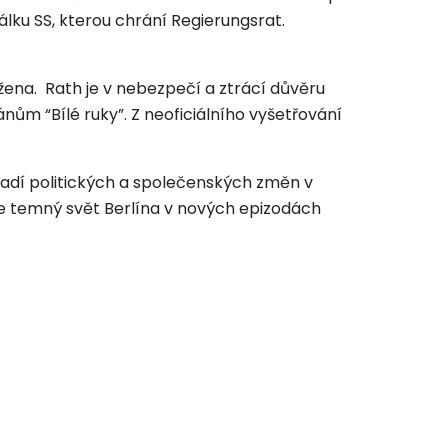
álku SS, kterou chrání Regierungsrat.
žena. Rath je v nebezpečí a ztrácí důvěru
lánům “Bílé ruky”. Z neoficiálního vyšetřování
zadí politických a společenských změn v
e temný svět Berlína v nových epizodách