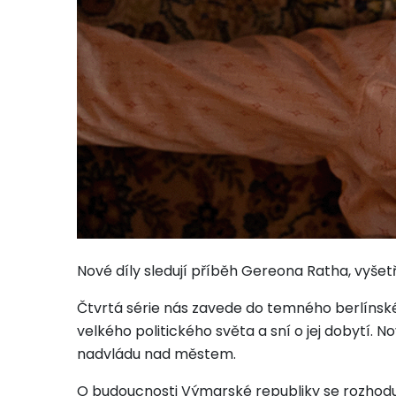
Nové díly sledují příběh Gereona Ratha, vyšetř
Čtvrtá série nás zavede do temného berlínskéh
velkého politického světa a sní o jej dobytí. 
nadvládu nad městem.
O budoucnosti Výmarské republiky se rozhoduje 