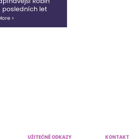
apínavější Robin
 posledních let
More >
UŽITEČNÉ ODKAZY
KONTAKT