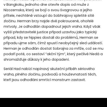
v Bangkoku, jednoho dne otevře dopis od muže z
Nizozemska, který se bojí o svou švagrovou a jejího
přítele, nechtěně vstoupí do Sobhrajovy spletité sítě
zločinu. Herman brzy najde dvě pokroucené, ohořelé
mrtvoly. Je odhodlán dopadnout jejich vraha. Když však
vyšší představitelé justice případ uzavřou jako typický
případ, kdy se hippies dostali do problémů, Herman se
případu ujme sám, čímž spustí neobyčejný sled událostí.
Herman je odhodlán dostat Sobrajna za mříže, což se mu
podaří poté, co sestaví “akční tým”, který pečlivě hledá a
shromažďuje důkazy k jeho dopadení.
Seriál Had nabízí napínavý skuteční příběh sériového
vraha, plného zločinu, podvodů a houževnatosti těch,
kteří jsou odhodláni smrtící monstrum zastavit.