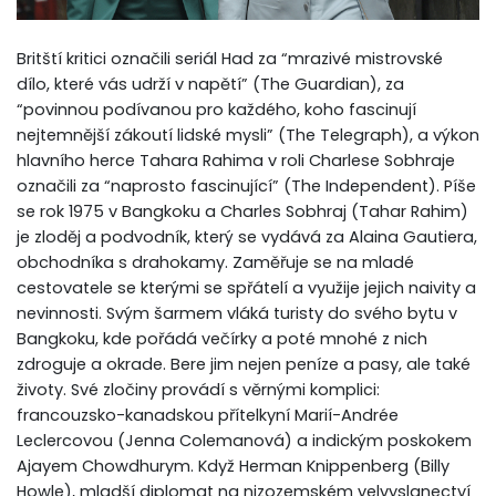
Britští kritici označili seriál Had za “mrazivé mistrovské
dílo, které vás udrží v napětí” (The Guardian), za
“povinnou podívanou pro každého, koho fascinují
nejtemnější zákoutí lidské mysli” (The Telegraph), a výkon
hlavního herce Tahara Rahima v roli Charlese Sobhraje
označili za “naprosto fascinující” (The Independent). Píše
se rok 1975 v Bangkoku a Charles Sobhraj (Tahar Rahim)
je zloděj a podvodník, který se vydává za Alaina Gautiera,
obchodníka s drahokamy. Zaměřuje se na mladé
cestovatele se kterými se spřátelí a využije jejich naivity a
nevinnosti. Svým šarmem vláká turisty do svého bytu v
Bangkoku, kde pořádá večírky a poté mnohé z nich
zdroguje a okrade. Bere jim nejen peníze a pasy, ale také
životy. Své zločiny provádí s věrnými komplici:
francouzsko-kanadskou přítelkyní Marií-Andrée
Leclercovou (Jenna Colemanová) a indickým poskokem
Ajayem Chowdhurym. Když Herman Knippenberg (Billy
Howle), mladší diplomat na nizozemském velvyslanectví