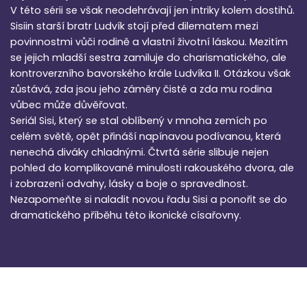
V této sérii se však neodehrávají jen intriky kolem dostihů.
Sisiin starší bratr Ludvík stojí před dilematem mezi
povinnostmi vůči rodině a vlastní životní láskou. Mezitím
se jejich mladší sestra zamiluje do charismatického, ale
kontroverzního bavorského krále Ludvíka II. Otázkou však
zůstává, zda jsou jeho záměry čisté a zda mu rodina
vůbec může důvěřovat.
Seriál Sisi, který se stal oblíbený v mnoha zemích po
celém světě, opět přináší napínavou podívanou, která
nenechá diváky chladnými. Čtvrtá série slibuje nejen
pohled do komplikované minulosti rakouského dvora, ale
i zobrazení odvahy, lásky a boje o spravedlnost.
Nezapomeňte si naladit novou řadu Sisi a ponořit se do
dramatického příběhu této ikonické císařovny.