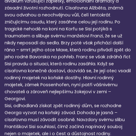
divákům vzrušující zápletky, emocionální dramaty a
zásadní životní rozhodnutí. Císařovna Alžběta, známá
svou odvahou a neochvějnou vůlí, čelí tentokrát
zničujícímu osudu, který zasáhne celou její rodinu. Po
tragické nehodě na koni na Korfu se Sisi potýká s
traumatem a slibuje svému manželovi Franzi, že se už
nikdy neposadí do sedla. Brzy poté však přichází další
rána – smrt jejího otce Maxe, která rodinu přivádí zpět do
jeho rodné Bavorska na pohřeb. Franz se však zdráhá říct
Sisi pravdu o situaci, která rodinu zasáhla. Když se
císařovna konečně dostaví, dozvídá se, že její otec vsadil
rodinný majetek na koňské dostihy. Hlavní rodinný
majetek, zámek Possenhofen, nyní patří vášnivému
chovateli a zároveň nejlepšímu žokejovi v zemi –
Georgovi.
Sisi, odhodlaná získat zpět rodinný dům, se rozhodne
Georga vyzvat na koňský závod. Dohoda je jasná –
císařovna musí závodit osobně. Navzdory svému slibu
Františkovi Sisi souhlasí, čímž začíná napínavý souboj
nejen o majetek, ale i o čest a důstojnost rodiny.