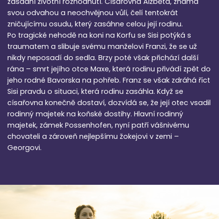
zásadní životní rozhodnutí. Císařovna Alžběta, známá
svou odvahou a neochvějnou vůlí, čelí tentokrát
zničujícímu osudu, který zasáhne celou její rodinu.
Po tragické nehodě na koni na Korfu se Sisi potýká s
traumatem a slibuje svému manželovi Franzi, že se už
nikdy neposadí do sedla. Brzy poté však přichází další
rána – smrt jejího otce Maxe, která rodinu přivádí zpět do
jeho rodné Bavorska na pohřeb. Franz se však zdráhá říct
Sisi pravdu o situaci, která rodinu zasáhla. Když se
císařovna konečně dostaví, dozvídá se, že její otec vsadil
rodinný majetek na koňské dostihy. Hlavní rodinný
majetek, zámek Possenhofen, nyní patří vášnivému
chovateli a zároveň nejlepšímu žokejovi v zemi –
Georgovi.