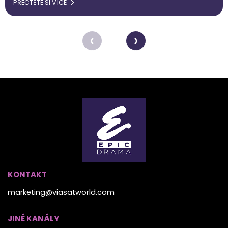
PŘEČTĚTE SI VÍCE
‹
›
KONTAKT
marketing@viasatworld.com
JINÉ KANÁLY