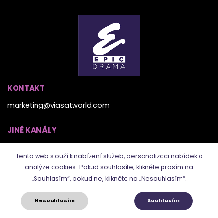
KONTAKT
marketing@viasatworld.com
JINÉ KANÁLY
Tento web slouží k nabízení služeb, personalizaci nabídek a
analýze cookies.
Pokud souhlasíte, klikněte prosím na
„Souhlasím“, pokud ne, klikněte na „Nesouhlasím“.
Nesouhlasím
Souhlasím
© 2021. Epic Drama