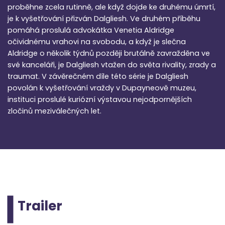
proběhne zcela rutinně, ale když dojde ke druhému úmrtí,
je k vyšetřování přizván Dalgliesh. Ve druhém příběhu
pomáhá proslulá advokátka Venetia Aldridge
očividnému vrahovi na svobodu, a když je slečna
Aldridge o několik týdnů později brutálně zavražděna ve
své kanceláři, je Dalgliesh vtažen do světa rivality, zrady a
traumat. V závěrečném díle této série je Dalgliesh
povolán k vyšetřování vraždy v Dupayneově muzeu,
instituci proslulé kuriózní výstavou nejodpornějších
zločinů meziválečných let.
Trailer