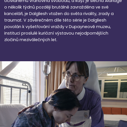
očividnému vrahovina svobodu, a když je slečna Aldridge
o několik týdnů později brutálně zavražděna ve své
kanceláři, je Dalgliesh vtažen do světa rivality, zrady a
traumat. V závěrečném díle této série je Dalgliesh
povolán k vyšetřování vraždy v Dupayneově muzeu,
instituci proslulé kuriózní výstavou nejodpornějších
zločinů meziválečných let.