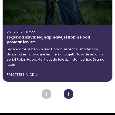
26.02.2026. 07:22
Legenda ožívá: Nejnapínavější Robin Hood
posledních let
Legendární příběh Robina Hooda se vrací v moderním,
dynamickém a výrazně temnějším pojetí. Nový desetidílný
seriál Robin Hood, který uvede televizní stanice Epic Drama
letos…
PŘEČTĚTE SI VÍCE
‹
›