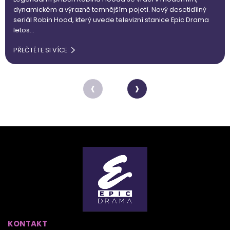
dynamickém a výrazně temnějším pojetí. Nový desetidílný
seriál Robin Hood, který uvede televizní stanice Epic Drama
letos…
PŘEČTĚTE SI VÍCE
‹
›
KONTAKT