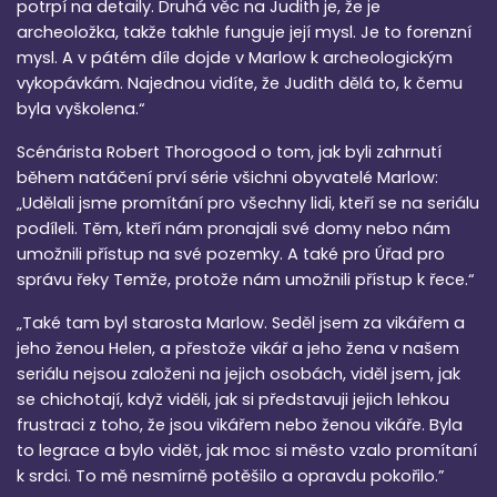
potrpí na detaily. Druhá věc na Judith je, že je
archeoložka, takže takhle funguje její mysl. Je to forenzní
mysl. A v pátém díle dojde v Marlow k archeologickým
vykopávkám. Najednou vidíte, že Judith dělá to, k čemu
byla vyškolena.“
Scénárista Robert Thorogood o tom, jak byli zahrnutí
během natáčení prví série všichni obyvatelé Marlow:
„Udělali jsme promítání pro všechny lidi, kteří se na seriálu
podíleli. Těm, kteří nám pronajali své domy nebo nám
umožnili přístup na své pozemky. A také pro Úřad pro
správu řeky Temže, protože nám umožnili přístup k řece.“
„Také tam byl starosta Marlow. Seděl jsem za vikářem a
jeho ženou Helen, a přestože vikář a jeho žena v našem
seriálu nejsou založeni na jejich osobách, viděl jsem, jak
se chichotají, když viděli, jak si představuji jejich lehkou
frustraci z toho, že jsou vikářem nebo ženou vikáře. Byla
to legrace a bylo vidět, jak moc si město vzalo promítaní
k srdci. To mě nesmírně potěšilo a opravdu pokořilo.”