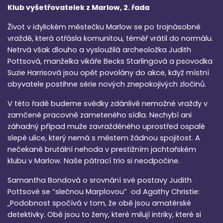
Klub vyšetřovatelek z Marlow, 2. řada
Život v idylickém městečku Marlow se po trojnásobné
vraždě, která otřásla komunitou, téměř vrátil do normálu.
Netrvá však dlouho a vysloužilá archeoložka Judith
Pottsová, manželka vikáře Becks Starlingová a psovodka
Suzie Harrisová jsou opět povolány do akce, když místní
obyvatele postihne série nových znepokojivých zločinů.
V této řadě budeme svědky zdánlivě nemožné vraždy v
zamčené pracovně zameteného sídla. Nechybí ani
záhadný případ muže zavražděného uprostřed ospalé
slepé ulice, který nemá s městem žádnou spojitost. A
nečekaně brutální nehoda v prestižním jachtařském
klubu v Marlow. Naše pátrací trio si neodpočine.
Samantha Bondová o srovnání své postavy Judith
Pottsové se “slečnou Marplovou” od Agathy Christie:
„Podobnost spočívá v tom, že obě jsou amatérské
detektivky. Obě jsou to ženy, které milují intriky, které si