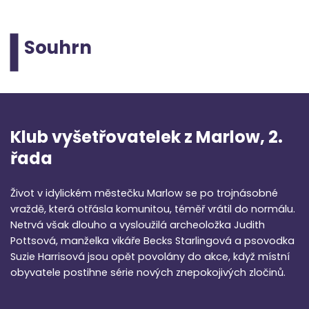
Souhrn
Klub vyšetřovatelek z Marlow, 2.
řada
Život v idylickém městečku Marlow se po trojnásobné
vraždě, která otřásla komunitou, téměř vrátil do normálu.
Netrvá však dlouho a vysloužilá archeoložka Judith
Pottsová, manželka vikáře Becks Starlingová a psovodka
Suzie Harrisová jsou opět povolány do akce, když místní
obyvatele postihne série nových znepokojivých zločinů.