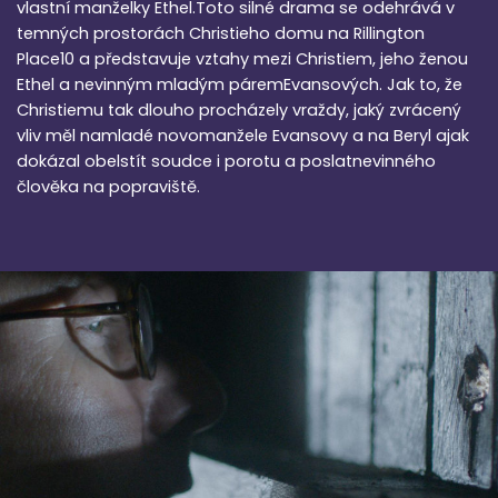
vlastní manželky Ethel.Toto silné drama se odehrává v
temných prostorách Christieho domu na Rillington
Place10 a představuje vztahy mezi Christiem, jeho ženou
Ethel a nevinným mladým páremEvansových. Jak to, že
Christiemu tak dlouho procházely vraždy, jaký zvrácený
vliv měl namladé novomanžele Evansovy a na Beryl ajak
dokázal obelstít soudce i porotu a poslatnevinného
člověka na popraviště.