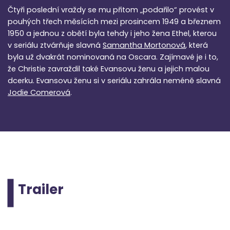
Čtyři poslední vraždy se mu přitom „podařilo“ provést v
pouhých třech měsících mezi prosincem 1949 a březnem
1950 a jednou z obětí byla tehdy i jeho žena Ethel, kterou
v seriálu ztvárňuje slavná
Samantha Mortonová
, která
byla už dvakrát nominovaná na Oscara. Zajímavé je i to,
že Christie zavraždil také Evansovu ženu a jejich malou
dcerku. Evansovu ženu si v seriálu zahrála neméně slavná
Jodie Comerová
.
Trailer