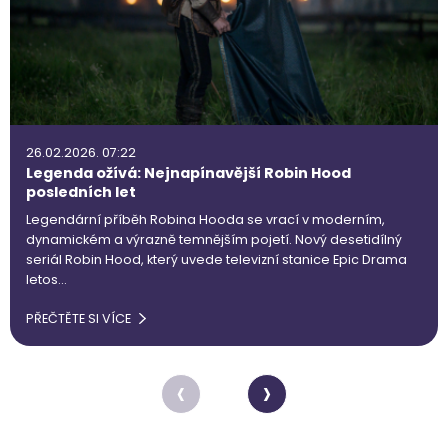
26.02.2026. 07:22
Legenda ožívá: Nejnapínavější Robin Hood
posledních let
Legendární příběh Robina Hooda se vrací v moderním,
dynamickém a výrazně temnějším pojetí. Nový desetidílný
seriál Robin Hood, který uvede televizní stanice Epic Drama
letos…
PŘEČTĚTE SI VÍCE
‹
›