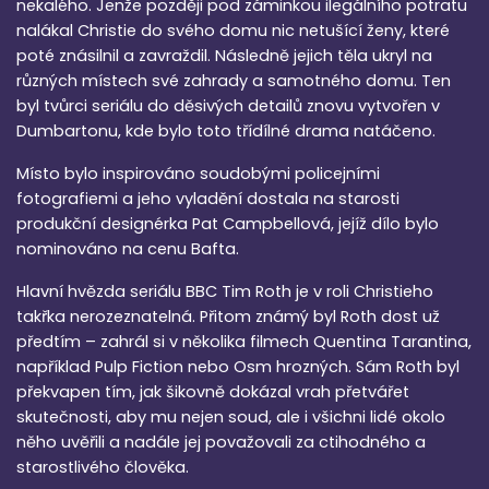
nekalého. Jenže později pod záminkou ilegálního potratu
nalákal Christie do svého domu nic netušící ženy, které
poté znásilnil a zavraždil. Následně jejich těla ukryl na
různých místech své zahrady a samotného domu. Ten
byl tvůrci seriálu do děsivých detailů znovu vytvořen v
Dumbartonu, kde bylo toto třídílné drama natáčeno.
Místo bylo inspirováno soudobými policejními
fotografiemi a jeho vyladění dostala na starosti
produkční designérka Pat Campbellová, jejíž dílo bylo
nominováno na cenu Bafta.
Hlavní hvězda seriálu BBC Tim Roth je v roli Christieho
takřka nerozeznatelná. Přitom známý byl Roth dost už
předtím – zahrál si v několika filmech Quentina Tarantina,
například Pulp Fiction nebo Osm hrozných. Sám Roth byl
překvapen tím, jak šikovně dokázal vrah přetvářet
skutečnosti, aby mu nejen soud, ale i všichni lidé okolo
něho uvěřili a nadále jej považovali za ctihodného a
starostlivého člověka.