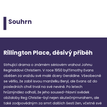
Souhrn
Rillington Place, děsivý příběh
Strhující drama o známém sériovém vrahovi Johnu
Reginaldovi Christiem. V roce 1950 bylTimothy Evans
oběšen za vraždu své malé dcery Geraldine. Všeobecně
se věřilo, že zabil isvou manželku Beryl, ale Evans až do
posledních chvil trval na své nevině. Po letech
hrůznýnález odhalí, že jeho soused–hlavní svědek
obžaloby Reg Christie–byl nejen skutečnýmvrahem, ale
také zodpovědným za smrt dalších šesti žen, včetně své