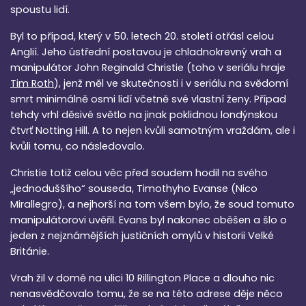
spoustu lidí.
Byl to případ, který v 50. letech 20. století otřásl celou
Anglií. Jeho ústřední postavou je chladnokrevný vrah a
manipulátor John Reginald Christie (toho v seriálu hraje
Tim Roth
), jenž měl ve skutečnosti i v seriálu na svědomí
smrt minimálně osmi lidí včetně své vlastní ženy. Případ
tehdy vrhl děsivé světlo na jinak poklidnou londýnskou
čtvrť Notting Hill. A to nejen kvůli samotným vraždám, ale i
kvůli tomu, co následovalo.
Christie totiž celou věc před soudem hodil na svého
„jednoduššího“ souseda, Timothyho Evanse (Nico
Mirallegro), a nejhorší na tom všem bylo, že soud tomuto
manipulátorovi uvěřil. Evans byl nakonec oběšen a šlo o
jeden z nejznámějších justičních omylů v historii Velké
Británie.
Vrah žil v domě na ulici 10 Rillington Place a dlouho nic
nenasvědčovalo tomu, že se na této adrese děje něco