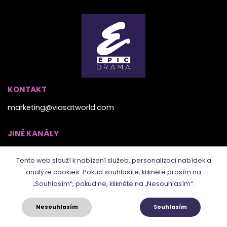
KONTAKT
marketing@viasatworld.com
JINÉ KANÁLY
Tento web slouží k nabízení služeb, personalizaci nabídek a
analýze cookies.
Pokud souhlasíte, klikněte prosím na
„Souhlasím“, pokud ne, klikněte na „Nesouhlasím“.
Nesouhlasím
Souhlasím
© 2021. Epic Drama