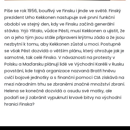
Píše se rok 1956, bouřlivý ve Finsku i jinde ve světě. Finský
prezident Urho Kekkonen nastupuje své první funkční
období ve stejný den, kdy ve Finsku začíná generální
stávka. Yrjö Ylitalo, vůdce Pěsti, musí Kekkonen a ujistit, že
on a jeho tým jsou stále připraveni krýtmu záda a že jsou
nezbytní k tomu, aby Kekkonen zůstal u moci. Postupně
se však Pěst dozvídá o větším plánu, který ohrožuje jak je
samotné, tak celé Finsko. V návaznosti na protesty v
Polsku a Maďarsku plánují lidé ve Východní Karélii v Rusku
povstání, kde tajná organizace nazvaná Bratři hněvu
cvičí bojové jednotky a s finanční pomocí CIA získává na
mezi národním trhu se zbraněmi značné množství zbraní.
Helena se konečně dozvídá o osudu své matky, ale
podaří se jí zabránit vypuknutí krvavé bitvy na východní
hranici Finska?