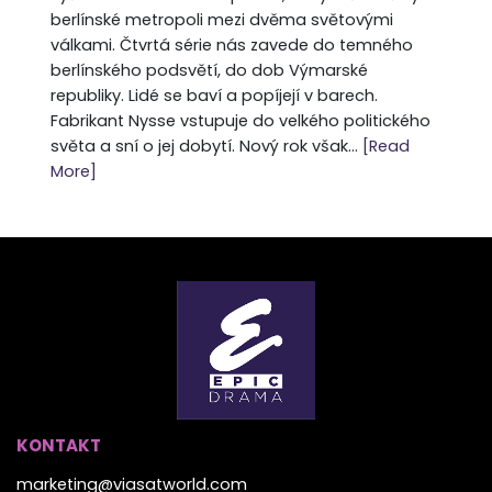
berlínské metropoli mezi dvěma světovými
válkami. Čtvrtá série nás zavede do temného
berlínského podsvětí, do dob Výmarské
republiky. Lidé se baví a popíjejí v barech.
Fabrikant Nysse vstupuje do velkého politického
světa a sní o jej dobytí. Nový rok však...
[Read
More]
KONTAKT
marketing@viasatworld.com