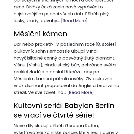
politických intrik, silných emocí a dechberoucí
akce. Diváky čeká zcela nové vyprávění o
nejslavnějším psanci všech dob. Příběh plný
lásky, zrady, odvahy...
[Read More]
Měsíční kámen
Dar nebo prokletí? „V posledním roce 18. století
plukovník John Herncastle uloupil v Indii
nevyčíslitelně cenný a posvátný žlutý diamant.
Višnu (Vishu), hinduistický bůh, ochránce světa,
proklel zloděje a poslal tři kněze, aby po
Měsíčním kameni pátrali navěky. Zlý plukovník
však diamant propašoval do Anglie a bedlivě ho
střežil. Ve své závěti ho...
[Read More]
Kultovní seriál Babylon Berlin
se vrací ve čtvrté série!
Nové díly sledují příběh Gereona Ratha,
vyšetřovatele kolínské policie, který řeší zločiny v